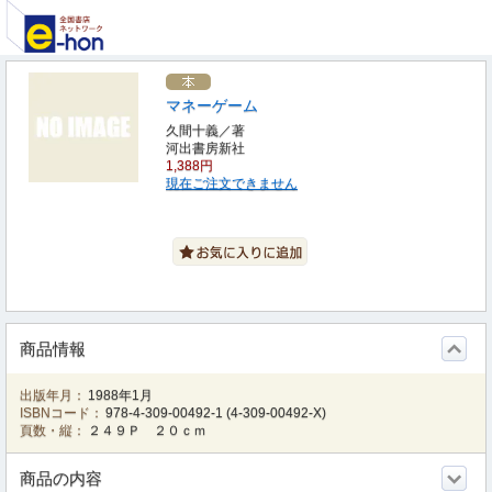
マネーゲーム
久間十義／著
河出書房新社
1,388円
現在ご注文できません
商品情報
出版年月：
1988年1月
ISBNコード：
978-4-309-00492-1
(
4-309-00492-X
)
頁数・縦：
２４９Ｐ ２０ｃｍ
商品の内容