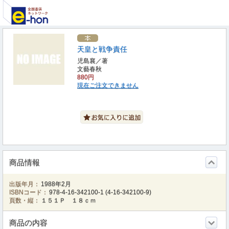
天皇と戦争責任
児島襄／著
文藝春秋
880円
現在ご注文できません
商品情報
出版年月：
1988年2月
ISBNコード：
978-4-16-342100-1
(
4-16-342100-9
)
頁数・縦：
１５１Ｐ １８ｃｍ
商品の内容