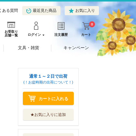
くある質問
最近見た商品
お気に入り
0
お受取り
ログイン
注文履歴
カート
店舗一覧
文具・雑貨
キャンペーン
通常１～２日で出荷
(！お盆時期の出荷について！)
カートに入れる
★お気に入りに追加
ほんものの魔法使
東京創元社