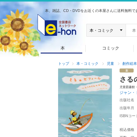
本、雑誌、CD・DVDをお近くの本屋さんに送料無料で
本
コミック
トップ
本・コミック
児童
創作絵本
さる
児童図書館
ジャン・
出版社名
出版年月
ISBNコー
税込価格