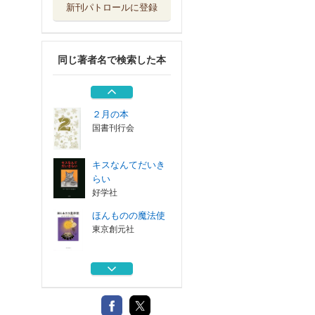
新刊パトロールに登録
妹たちへ 矢川澄
子ベスト・エッ...
筑摩書房
同じ著者名で検索した本
新編・日本幻想文
学集成 ９
国書刊行会
２月の本
国書刊行会
キスなんてだいき
らい
好学社
ほんものの魔法使
東京創元社
妹たちへ 矢川澄
子ベスト・エッ...
筑摩書房