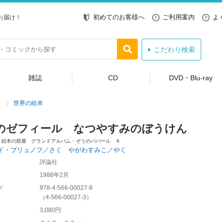
初めてのお客様へ
ご利用案内
よ
お届け！
こだわり検索
雑誌
CD
DVD・Blu-ray
世界の絵本
のゼフィール なつやすみのぼうけん
・絵本の部屋 グランドアルバム・ぞうのババール ６
ド・ブリュノフ／さく やがわすみこ／やく
評論社
1988年2月
ド
978-4-566-00027-8
（
4-566-00027-3
）
3,080円