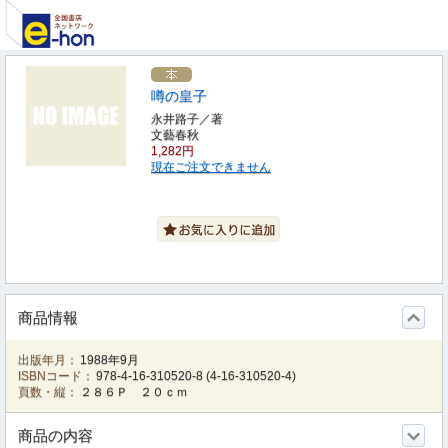
噂の皇子
永井路子／著
文藝春秋
1,282円
現在ご注文できません
商品情報
出版年月：
1988年9月
ISBNコード：
978-4-16-310520-8
(
4-16-310520-4
)
頁数・縦：
２８６Ｐ ２０ｃｍ
商品の内容