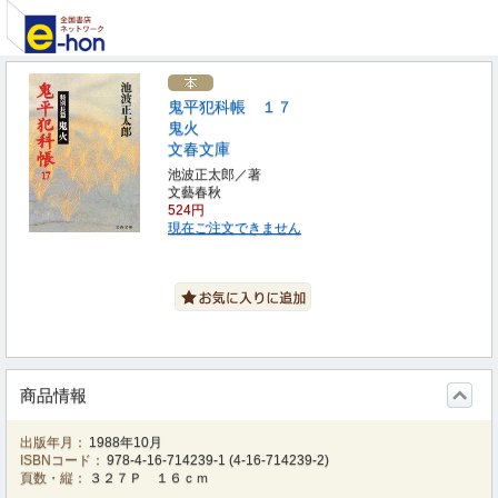
鬼平犯科帳 １７
鬼火
文春文庫
池波正太郎／著
文藝春秋
524円
現在ご注文できません
商品情報
出版年月：
1988年10月
ISBNコード：
978-4-16-714239-1
(
4-16-714239-2
)
頁数・縦：
３２７Ｐ １６ｃｍ