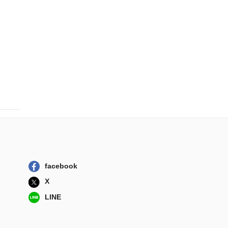
中央公論新社
蜘蛛 怪奇と幻想
と
汐文社
アラベスケ
河出書房新社
沈黙の声
河出書房新社
遠藤周作短篇集
岩波書店
facebook
X
LINE