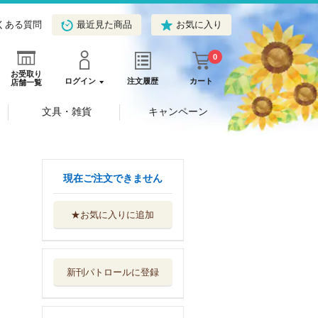
くある質問
最近見た商品
お気に入り
0
お受取り
ログイン
注文履歴
カート
店舗一覧
文具・雑貨
キャンペーン
現在ご注文できません
★お気に入りに追加
アラベスケ
河出書房新社
新刊パトロールに登録
沈黙の声
河出書房新社