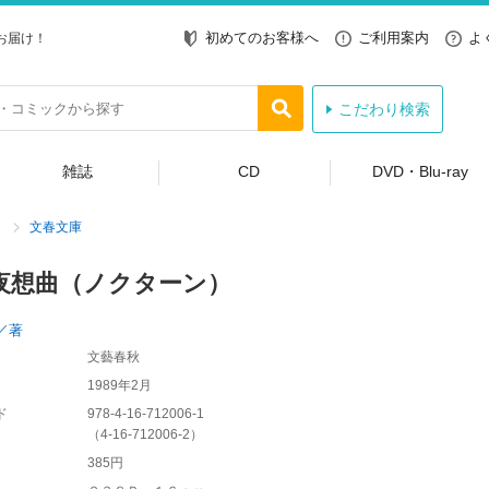
初めてのお客様へ
ご利用案内
よ
お届け！
こだわり検索
雑誌
CD
DVD・Blu-ray
文春文庫
夜想曲（ノクターン）
／著
文藝春秋
1989年2月
ド
978-4-16-712006-1
（
4-16-712006-2
）
385円