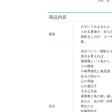
頁数・縦
商品内容
のぞいてみませんか
とめる著者が、自ら
要旨
面影をしのび、ユー
集。
自分づくり（無駄な
視点を変えれば…
弧狸庵という名から
Ｘの構造
小林秀雄氏と無意識
ある小説から
心の琴線
心の遺伝子
大きな生命
基督教と私の食い違
あの人、あの頃（吉
目次
神父たち
佐藤朔先生