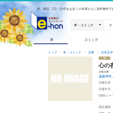
本、雑誌、CD・DVDをお近くの本屋さんに送料無料で
本
コミック
トップ
本・コミック
文庫
日本文学
心の
文春文庫
遠藤周作
出版社名
出版年月
ISBNコー
税込価格