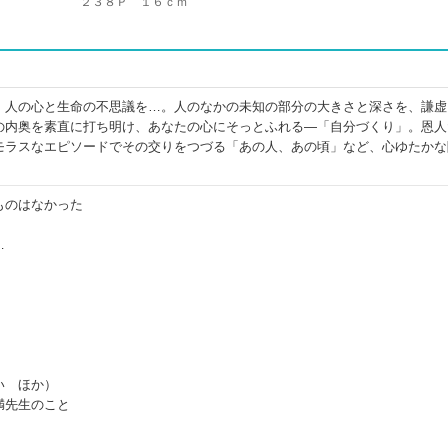
２３８Ｐ １６ｃｍ
、人の心と生命の不思議を…。人のなかの未知の部分の大きさと深さを、謙虚
の内奥を素直に打ち明け、あなたの心にそっとふれる―「自分づくり」。恩人
モラスなエピソードでその交りをつづる「あの人、あの頃」など、心ゆたかな
ものはなかった
…
い ほか）
満先生のこと