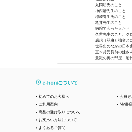
丸岡明氏のこと
神西清先生のこと
梅崎春生氏のこと
亀井先生のこと
病院で会った人たち
久世先生のこと、ク
感想（弱虫と強者と
世界史のなかの日本
直木賞受賞前の錬さ
意識の奥の部屋―追
e-honについて
初めてのお客様へ
会員専
ご利用案内
My書
商品の受け取りについて
お支払い方法について
よくあるご質問