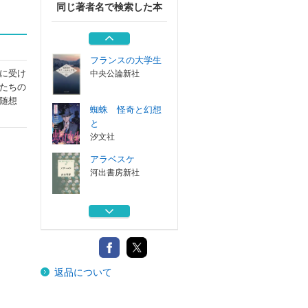
同じ著者名で検索した本
遠藤周作短篇集
岩波書店
フランスの大学生
に受け
中央公論新社
たちの
随想
蜘蛛 怪奇と幻想
と
汐文社
アラベスケ
河出書房新社
沈黙の声
河出書房新社
遠藤周作短篇集
返品について
岩波書店
フランスの大学生