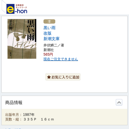
黒い雨
改版
新潮文庫
井伏鱒二／著
新潮社
565円
現在ご注文できません
商品情報
出版年月：
1987年
頁数・縦：
３３５Ｐ １６ｃｍ