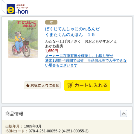
ぼくじてんしゃにのれるんだ
くまたくんのえほん １５
わたなべしげお／さく おおともやすお／え
あかね書房
1,650円
メーカーに在庫有無を確認し、お取り寄せ
通常1週間~4週間で出荷 ※品切れ等で入手できな
い場合もございます
商品情報
出版年月：
1989年3月
ISBNコード：
978-4-251-00055-2
(
4-251-00055-2
)