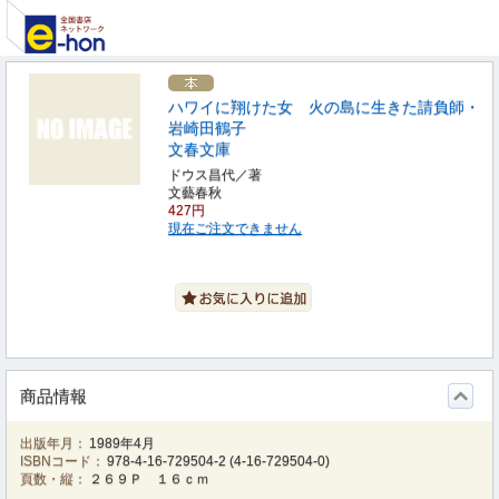
ハワイに翔けた女 火の島に生きた請負師・
岩崎田鶴子
文春文庫
ドウス昌代／著
文藝春秋
427円
現在ご注文できません
商品情報
出版年月：
1989年4月
ISBNコード：
978-4-16-729504-2
(
4-16-729504-0
)
頁数・縦：
２６９Ｐ １６ｃｍ