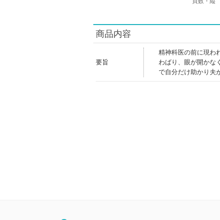
頁数・縦
商品内容
精神科医の前に現わ
要旨
わばり、眼が開かな
で自分だけ助かり夫