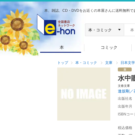
本、雑誌、CD・DVDをお近くの本屋さんに送料無料で
本
コミック
トップ
本・コミック
文庫
日本文学
水中
文春文庫
逢坂剛／
出版社名
出版年月
ISBNコー
税込価格