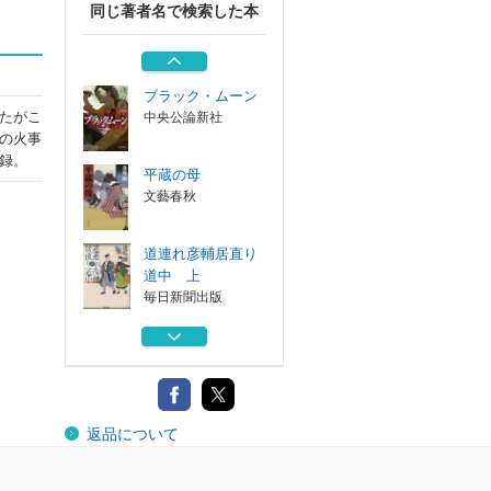
同じ著者名で検索した本
兇弾 新装版
文藝春秋
ブラック・ムーン
たがこ
中央公論新社
の火事
録。
平蔵の母
文藝春秋
道連れ彦輔居直り
道中 上
毎日新聞出版
道連れ彦輔居直り
道中 下
毎日新聞出版
兇弾 新装版
返品について
文藝春秋
ブラック・ムーン