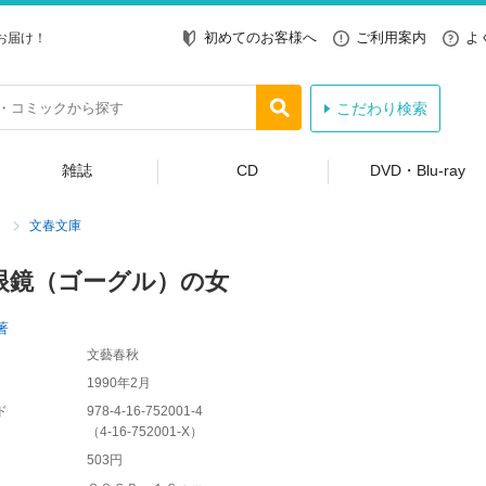
初めてのお客様へ
ご利用案内
よ
お届け！
こだわり検索
雑誌
CD
DVD・Blu-ray
文春文庫
眼鏡（ゴーグル）の女
著
文藝春秋
1990年2月
ド
978-4-16-752001-4
（
4-16-752001-X
）
503円