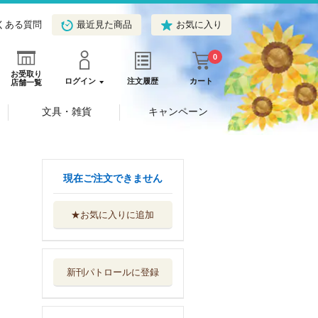
くある質問
最近見た商品
お気に入り
0
お受取り
ログイン
注文履歴
カート
店舗一覧
文具・雑貨
キャンペーン
現在ご注文できません
★お気に入りに追加
道連れ彦輔居直り
道中 上
毎日新聞出版
新刊パトロールに登録
道連れ彦輔居直り
道中 下
毎日新聞出版