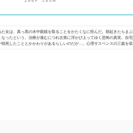
２９６Ｐ １６ｃｍ
れた女は、真っ黒の水中眼鏡を取ることをかたくなに拒んだ。朝起きたらまぶ
くなったという。治療が進むにつれ次第に浮かび上ってゆく恐怖の真実。自宅
が焼死したこととかかわりがあるらしいのだが…。心理サスペンスの三篇を収