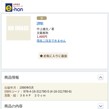
讃歌
中上健次／著
文藝春秋
1,495円
現在ご注文できません
商品情報
出版年月：
1990年5月
ISBNコード：
978-4-16-311780-5
(
4-16-311780-6
)
頁数・縦：
３６４Ｐ ２０ｃｍ
商品の内容