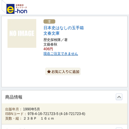
日本史はなしの玉手箱
文春文庫
歴史探検隊／著
文藝春秋
406円
現在ご注文できません
商品情報
出版年月：
1990年5月
ISBNコード：
978-4-16-721723-5
(
4-16-721723-6
)
頁数・縦：
２３８Ｐ １６ｃｍ