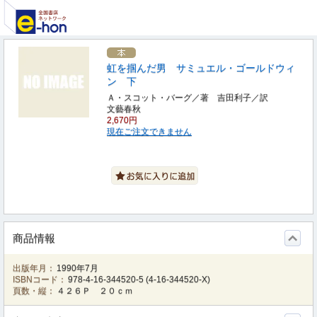
虹を掴んだ男 サミュエル・ゴールドウィ
ン 下
Ａ・スコット・バーグ／著 吉田利子／訳
文藝春秋
2,670円
現在ご注文できません
商品情報
出版年月：
1990年7月
ISBNコード：
978-4-16-344520-5
(
4-16-344520-X
)
頁数・縦：
４２６Ｐ ２０ｃｍ