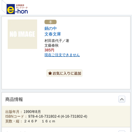
鍋の中
文春文庫
村田喜代子／著
文藝春秋
385円
現在ご注文できません
商品情報
出版年月：
1990年8月
ISBNコード：
978-4-16-731802-4
(
4-16-731802-4
)
頁数・縦：
２４６Ｐ １６ｃｍ