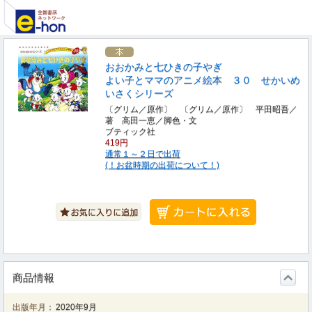
おおかみと七ひきの子やぎ
よい子とママのアニメ絵本 ３０ せかいめ
いさくシリーズ
〔グリム／原作〕 〔グリム／原作〕 平田昭吾／
著 高田一恵／脚色・文
ブティック社
419円
通常１～２日で出荷
(！お盆時期の出荷について！)
商品情報
出版年月：
2020年9月