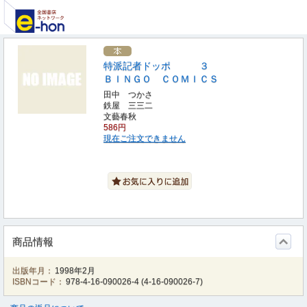
特派記者ドッポ ３
ＢＩＮＧＯ ＣＯＭＩＣＳ
田中 つかさ
鉄屋 三三二
文藝春秋
586円
現在ご注文できません
商品情報
出版年月：
1998年2月
ISBNコード：
978-4-16-090026-4
(
4-16-090026-7
)