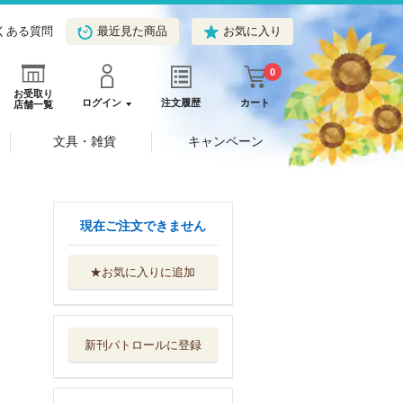
くある質問
最近見た商品
お気に入り
0
お受取り
ログイン
注文履歴
カート
店舗一覧
文具・雑貨
キャンペーン
現在ご注文できません
★お気に入りに追加
赤ずきんチャチャ
＃８
集英社
新刊パトロールに登録
赤ずきんチャチャ
＃５
集英社