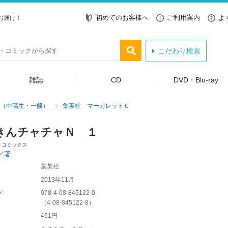
初めてのお客様へ
ご利用案内
よ
お届け！
こだわり検索
雑誌
CD
DVD・Blu-ray
（中高生・一般）
集英社 マーガレットＣ
きんチャチャＮ １
トコミックス
／著
集英社
2013年11月
ド
978-4-08-845122-0
（
4-08-845122-8
）
461円