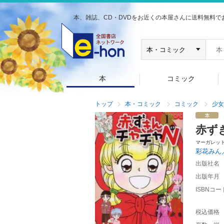
本、雑誌、CD・DVDをお近くの本屋さんに送料無料で
本
コミック
トップ
本・コミック
コミック
少女
赤ず
マーガレッ
彩花みん
出版社名
出版年月
ISBNコー
税込価格