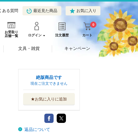
くある質問
最近見た商品
お気に入り
0
お受取り
ログイン
注文履歴
カート
店舗一覧
文具・雑貨
キャンペーン
絶版商品です
現在ご注文できません
★お気に入りに追加
返品について