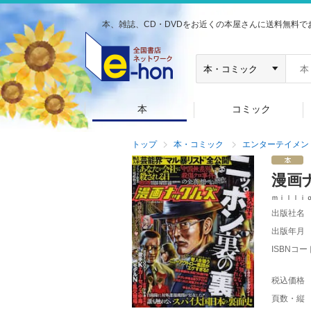
本、雑誌、CD・DVDをお近くの本屋さんに送料無料で
本
コミック
トップ
本・コミック
エンターテイメン
漫画
ｍｉｌｌｉ
出版社名
出版年月
ISBNコー
税込価格
頁数・縦