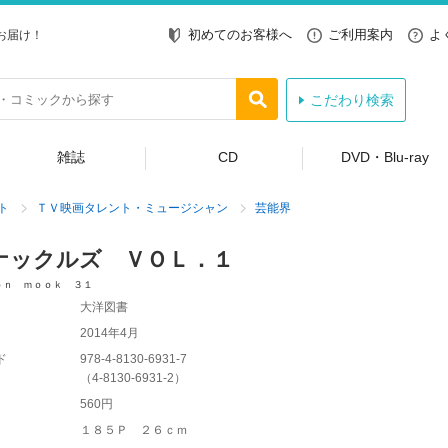
初めてのお客様へ
ご利用案内
よ
お届け！
こだわり検索
雑誌
CD
DVD・Blu-ray
ト
ＴＶ映画タレント・ミュージシャン
芸能界
ナックルズ ＶＯＬ．１
ｏｎ ｍｏｏｋ ３１
大洋図書
2014年4月
ド
978-4-8130-6931-7
（
4-8130-6931-2
）
560円
１８５Ｐ ２６ｃｍ