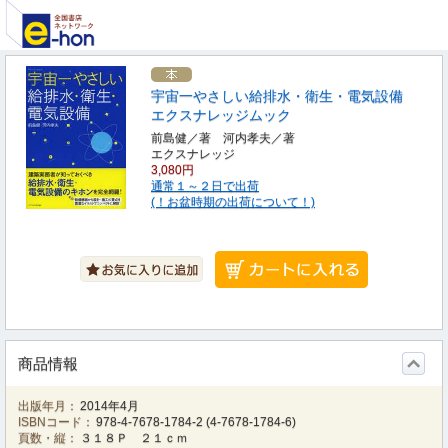
宇宙一やさしい給排水・衛生・電気設備
エクスナレッジムック
前島健／著 河内孝夫／著
エクスナレッジ
3,080円
通常１～２日で出荷
(！お盆時期の出荷について！)
商品情報
出版年月：
2014年4月
ISBNコード：
978-4-7678-1784-2
(
4-7678-1784-6
)
頁数・縦：
３１８Ｐ ２１ｃｍ