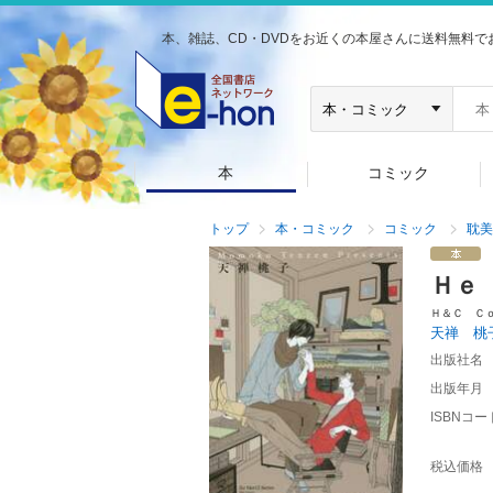
本、雑誌、CD・DVDをお近くの本屋さんに送料無料で
本
コミック
トップ
本・コミック
コミック
耽美
Ｈｅ
Ｈ＆Ｃ Ｃ
天禅 桃
出版社名
出版年月
ISBNコー
税込価格