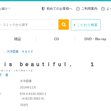
初めてのお客様へ
ご利用案内
よ
お届け！
こだわり検索
雑誌
CD
DVD・Blu-ray
大洋図書 Ｈ＆ＣＣ
 ｉｓ ｂｅａｕｔｉｆｕｌ． １
ｏｍｉｃｓ ｉｈｒＨｅｒｔＺ
子 著
大洋図書
2014年11月
ド
978-4-8130-3062-1
（
4-8130-3062-9
）
703円