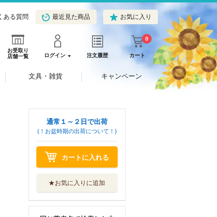
くある質問
最近見た商品
お気に入り
0
お受取り
ログイン
注文履歴
カート
店舗一覧
文具・雑貨
キャンペーン
通常１～２日で出荷
(！お盆時期の出荷について！)
ブルー・ド・ロワ
カートに入れる
４
コアマガジン
★お気に入りに追加
ブルー・ド・ロワ
３
コアマガジン