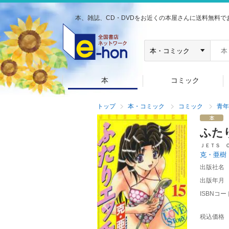
本、雑誌、CD・DVDをお近くの本屋さんに送料無料で
本
コミック
トップ
本・コミック
コミック
青年
ふた
ＪＥＴＳ 
克・亜樹
出版社名
出版年月
ISBNコー
税込価格