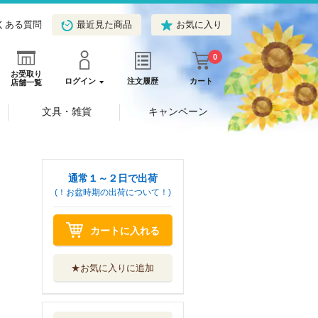
くある質問
最近見た商品
お気に入り
0
お受取り
ログイン
注文履歴
カート
店舗一覧
文具・雑貨
キャンペーン
通常１～２日で出荷
(！お盆時期の出荷について！)
カートに入れる
★お気に入りに追加