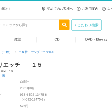
初めてのお客様へ
ご利用案内
よ
お届け！
こだわり検索
雑誌
CD
DVD・Blu-ray
（一般）
白泉社 ヤングアニマルＣ
りエッチ １５
ＣＯＭＩＣＳ
 著
白泉社
2001年8月
ド
978-4-592-13475-6
（
4-592-13475-3
）
576円