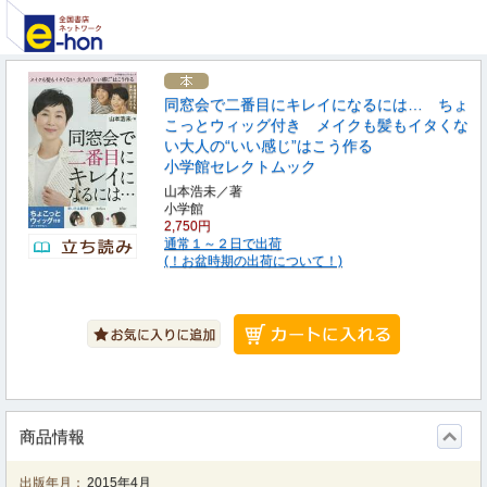
同窓会で二番目にキレイになるには… ちょ
こっとウィッグ付き メイクも髪もイタくな
い大人の“いい感じ”はこう作る
小学館セレクトムック
山本浩未／著
小学館
2,750円
通常１～２日で出荷
(！お盆時期の出荷について！)
商品情報
出版年月：
2015年4月