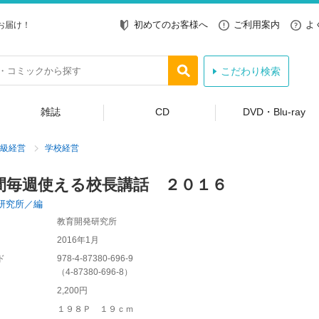
初めてのお客様へ
ご利用案内
よ
お届け！
こだわり検索
雑誌
CD
DVD・Blu-ray
級経営
学校経営
間毎週使える校長講話 ２０１６
研究所／編
教育開発研究所
2016年1月
ド
978-4-87380-696-9
（
4-87380-696-8
）
2,200円
１９８Ｐ １９ｃｍ