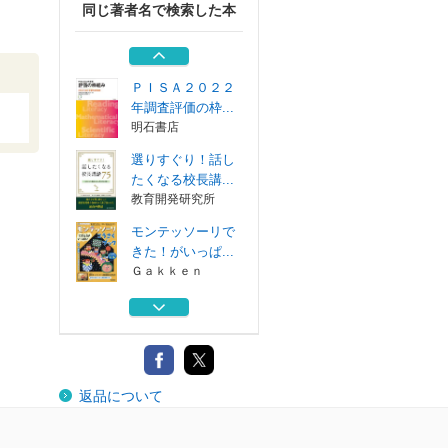
同じ著者名で検索した本
モンテッソーリは
じめてのシール...
Ｇａｋｋｅｎ
ＰＩＳＡ２０２２
年調査評価の枠...
明石書店
選りすぐり！話し
たくなる校長講...
教育開発研究所
モンテッソーリで
きた！がいっぱ...
Ｇａｋｋｅｎ
モンテッソーリシ
ールブックうち...
Ｇａｋｋｅｎ
モンテッソーリは
返品について
じめてのシール...
Ｇａｋｋｅｎ
ＰＩＳＡ２０２２