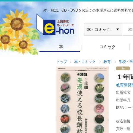
本、雑誌、CD・DVDをお近くの本屋さんに送料無料で
本
コミック
トップ
本・コミック
教育
学校・学
１年
教育開発
出版社名
出版年月
ISBNコー
税込価格
頁数・縦