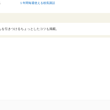
名
１年間毎週使える校長講話
もを引きつけるちょっとしたコツも掲載。