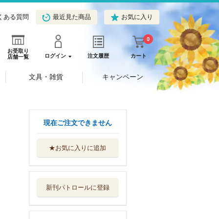
くある質問
最近見た商品
お気に入り
0
お受取り
ログイン
注文履歴
カート
店舗一覧
文具・雑貨
キャンペーン
現在ご注文できません
★お気に入りに追加
モンテッソーリで
きた！がいっぱ...
Ｇａｋｋｅｎ
新刊パトロールに登録
モンテッソーリシ
ールブックうち...
Ｇａｋｋｅｎ