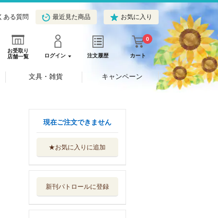
くある質問
最近見た商品
お気に入り
0
お受取り
ログイン
注文履歴
カート
店舗一覧
文具・雑貨
キャンペーン
現在ご注文できません
★お気に入りに追加
モンテッソーリで
きた！がいっぱ...
Ｇａｋｋｅｎ
新刊パトロールに登録
モンテッソーリシ
ールブックうち...
Ｇａｋｋｅｎ