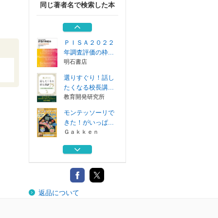
同じ著者名で検索した本
モンテッソーリは
じめてのシール...
Ｇａｋｋｅｎ
ＰＩＳＡ２０２２
年調査評価の枠...
明石書店
選りすぐり！話し
たくなる校長講...
教育開発研究所
モンテッソーリで
きた！がいっぱ...
Ｇａｋｋｅｎ
モンテッソーリシ
ールブックうち...
Ｇａｋｋｅｎ
モンテッソーリは
返品について
じめてのシール...
Ｇａｋｋｅｎ
ＰＩＳＡ２０２２