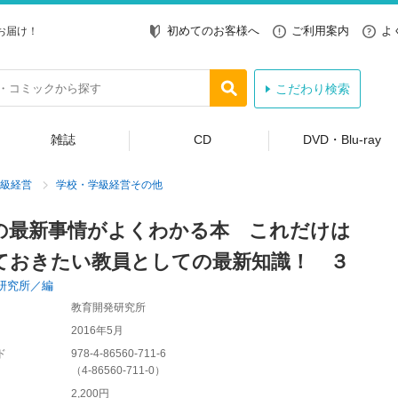
初めてのお客様へ
ご利用案内
よ
お届け！
こだわり検索
雑誌
CD
DVD・Blu-ray
級経営
学校・学級経営その他
の最新事情がよくわかる本 これだけは
ておきたい教員としての最新知識！ ３
研究所／編
教育開発研究所
2016年5月
ド
978-4-86560-711-6
（
4-86560-711-0
）
2,200円