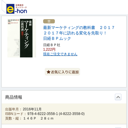
最新マーケティングの教科書 ２０１７
２０１７年に訪れる変化を先取り！
日経ＢＰムック
日経ＢＰ社
1,222円
現在ご注文できません
商品情報
出版年月：
2016年11月
ISBNコード：
978-4-8222-3558-1
(
4-8222-3558-0
)
頁数・縦：
１４６Ｐ ２８ｃｍ