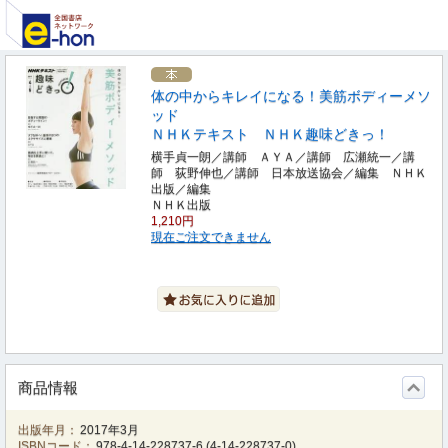
体の中からキレイになる！美筋ボディーメソ
ッド
ＮＨＫテキスト ＮＨＫ趣味どきっ！
横手貞一朗／講師 ＡＹＡ／講師 広瀬統一／講
師 荻野伸也／講師 日本放送協会／編集 ＮＨＫ
出版／編集
ＮＨＫ出版
1,210円
現在ご注文できません
商品情報
出版年月：
2017年3月
ISBNコード：
978-4-14-228737-6
(
4-14-228737-0
)