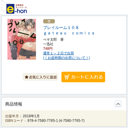
プレイルーム１０８
ｇａｔｅａｕ ｃｏｍｉｃｓ
ぺそ太郎 著
一迅社
748円
通常１～２日で出荷
(！お盆時期の出荷について！)
商品情報
出版年月：
2018年1月
ISBNコード：
978-4-7580-7765-1
(
4-7580-7765-7
)