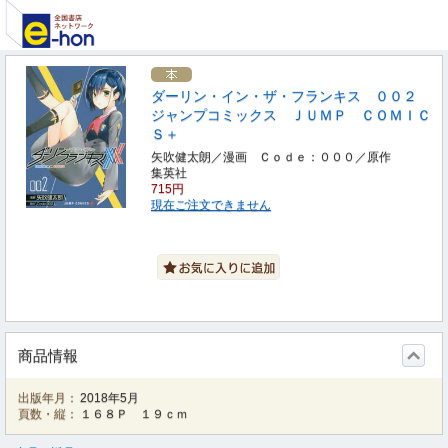
ダーリン・イン・ザ・フランキス ００２
ジャンプコミックス ＪＵＭＰ ＣＯＭＩＣ
Ｓ＋
矢吹健太朗／漫画 Ｃｏｄｅ：０００／原作
集英社
715円
現在ご注文できません
商品情報
出版年月：
2018年5月
頁数・縦：
１６８Ｐ １９ｃｍ