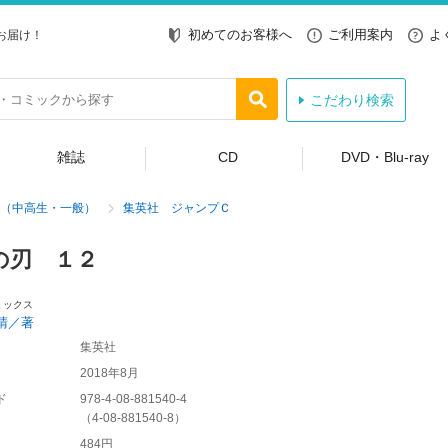
初めてのお客様へ
ご利用案内
よ
お届け！
こだわり検索
雑誌
CD
DVD・Blu-ray
（中高生・一般）
集英社 ジャンプＣ
の刃 １２
ミックス
晴／著
集英社
2018年8月
ド
978-4-08-881540-4
（
4-08-881540-8
）
484円