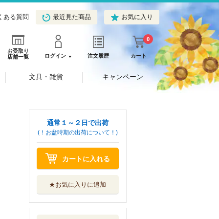
くある質問
最近見た商品
お気に入り
0
お受取り
ログイン
注文履歴
カート
店舗一覧
文具・雑貨
キャンペーン
通常１～２日で出荷
(！お盆時期の出荷について！)
カートに入れる
★お気に入りに追加
劇場版鬼滅の刃無
限城編 ノベラ...
集英社