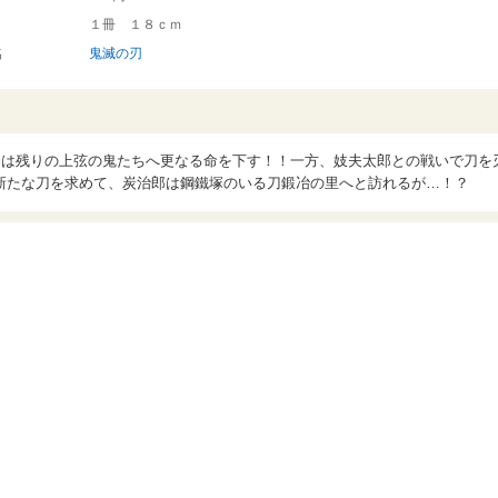
１冊 １８ｃｍ
名
鬼滅の刃
惨は残りの上弦の鬼たちへ更なる命を下す！！一方、妓夫太郎との戦いで刀を
新たな刀を求めて、炭治郎は鋼鐵塚のいる刀鍛冶の里へと訪れるが…！？