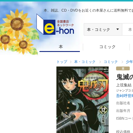
本、雑誌、CD・DVDをお近くの本屋さんに送料無料で
本
コミック
トップ
本・コミック
コミック
少年
鬼滅
上弦集結
ジャンプコ
吾峠呼世
出版社名
出版年月
ISBNコー
税込価格