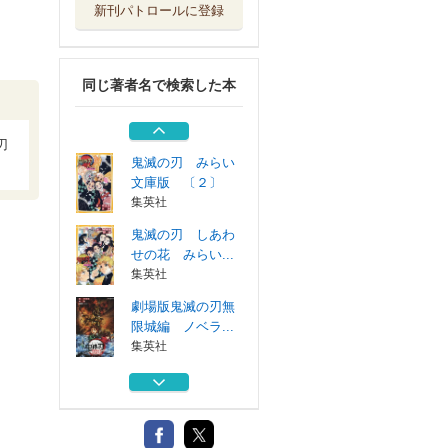
新刊パトロールに登録
鬼滅の刃塗絵帳－
紫－
集英社
同じ著者名で検索した本
アニメ「鬼滅の刃
」イラスト記録...
集英社
刃
鬼滅の刃 みらい
文庫版 〔２〕
集英社
鬼滅の刃 しあわ
せの花 みらい...
集英社
劇場版鬼滅の刃無
限城編 ノベラ...
集英社
鬼滅の刃塗絵帳－
紫－
集英社