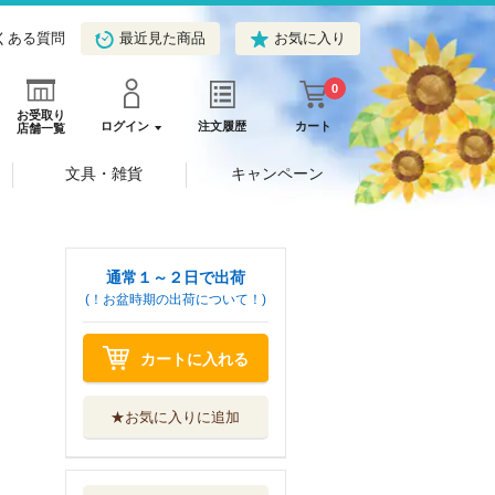
くある質問
最近見た商品
お気に入り
0
お受取り
ログイン
注文履歴
カート
店舗一覧
文具・雑貨
キャンペーン
通常１～２日で出荷
(！お盆時期の出荷について！)
カートに入れる
★お気に入りに追加
ゴールデンカムイ
キャラクターリ...
集英社