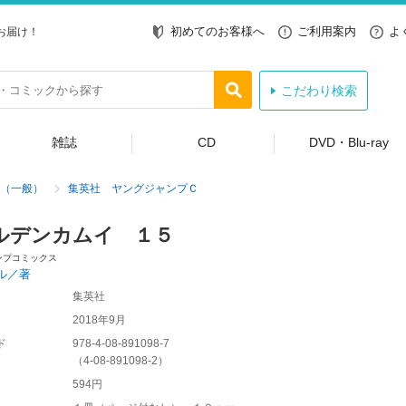
初めてのお客様へ
ご利用案内
よ
お届け！
こだわり検索
雑誌
CD
DVD・Blu-ray
（一般）
集英社 ヤングジャンプＣ
ルデンカムイ １５
ンプコミックス
ル／著
集英社
2018年9月
ド
978-4-08-891098-7
（
4-08-891098-2
）
594円