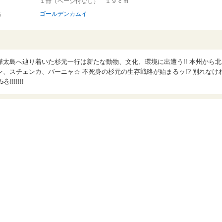
１冊（ページ付なし） １９ｃｍ
名
ゴールデンカムイ
太島へ辿り着いた杉元一行は新たな動物、文化、環境に出遭う!! 本州から北
、スチェンカ、バーニャ☆ 不死身の杉元の生存戦略が始まるッ!? 別れなけ
!!!!!