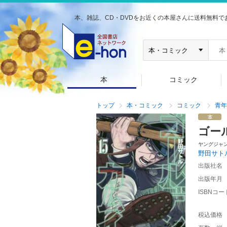
本、雑誌、CD・DVDをお近くの本屋さんに送料無料で
本
コミック
トップ
本・コミック
コミック
青年
ゴー
ヤングジャ
野田サト
出版社名
出版年月
ISBNコー
税込価格