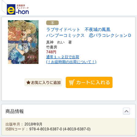
ラブサイドベット 不夜城の鳳凰
バンブーコミックス 恋パラコレクションＤ
真神 れい 著
竹書房
748円
通常１～２日で出荷
(！お盆時期の出荷について！)
商品情報
出版年月：
2018年9月
ISBNコード：
978-4-8019-6387-0
(
4-8019-6387-0
)