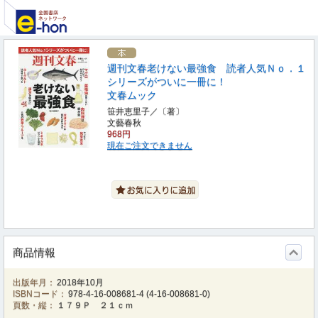
週刊文春老けない最強食 読者人気Ｎｏ．１
シリーズがついに一冊に！
文春ムック
笹井恵里子／〔著〕
文藝春秋
968円
現在ご注文できません
商品情報
出版年月：
2018年10月
ISBNコード：
978-4-16-008681-4
(
4-16-008681-0
)
頁数・縦：
１７９Ｐ ２１ｃｍ