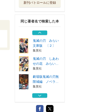
新刊パトロールに登録
鬼滅の刃塗絵帳－
紫－
集英社
同じ著者名で検索した本
アニメ「鬼滅の刃
」イラスト記録...
集英社
鬼滅の刃 みらい
文庫版 〔２〕
集英社
鬼滅の刃 しあわ
せの花 みらい...
集英社
劇場版鬼滅の刃無
限城編 ノベラ...
集英社
鬼滅の刃塗絵帳－
紫－
集英社