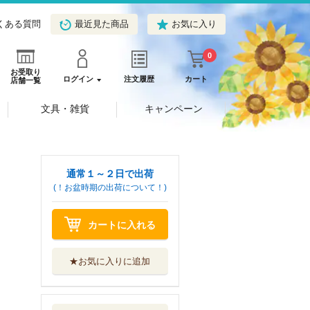
くある質問
最近見た商品
お気に入り
0
お受取り
ログイン
注文履歴
カート
店舗一覧
文具・雑貨
キャンペーン
通常１～２日で出荷
(！お盆時期の出荷について！)
カートに入れる
★お気に入りに追加
劇場版鬼滅の刃無
限城編 ノベラ...
集英社