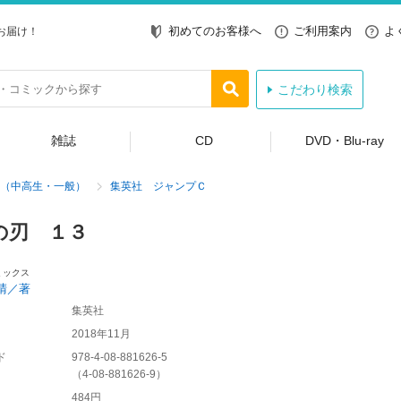
初めてのお客様へ
ご利用案内
よ
お届け！
こだわり検索
雑誌
CD
DVD・Blu-ray
（中高生・一般）
集英社 ジャンプＣ
の刃 １３
ミックス
晴／著
集英社
2018年11月
ド
978-4-08-881626-5
（
4-08-881626-9
）
484円