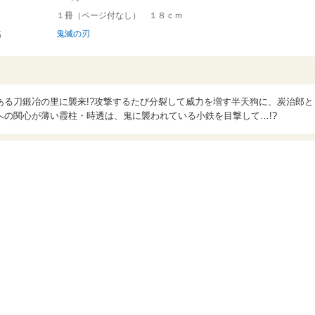
１冊（ページ付なし） １８ｃｍ
名
鬼滅の刃
ある刀鍛冶の里に襲来!?攻撃するたび分裂して威力を増す半天狗に、炭治郎と
の関心が薄い霞柱・時透は、鬼に襲われている小鉄を目撃して…!?