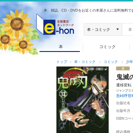
本、雑誌、CD・DVDをお近くの本屋さんに送料無料で
本
コミック
トップ
本・コミック
コミック
少年
鬼滅
遷移変転
ジャンプコ
吾峠呼世
出版社名
出版年月
ISBNコー
税込価格