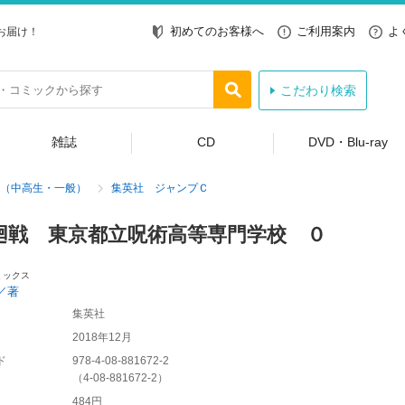
初めてのお客様へ
ご利用案内
よ
お届け！
こだわり検索
雑誌
CD
DVD・Blu-ray
（中高生・一般）
集英社 ジャンプＣ
廻戦 東京都立呪術高等専門学校 ０
ミックス
／著
集英社
2018年12月
ド
978-4-08-881672-2
（
4-08-881672-2
）
484円