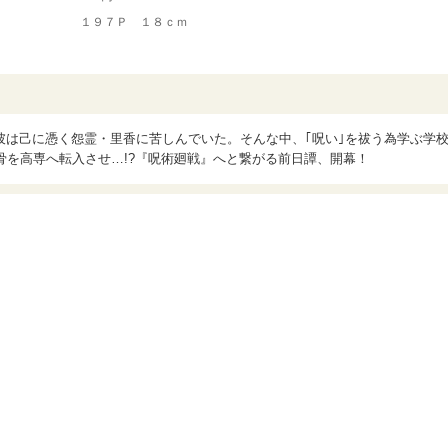
１９７Ｐ １８ｃｍ
彼は己に憑く怨霊・里香に苦しんでいた。そんな中、｢呪い｣を祓う為学ぶ学
骨を高専へ転入させ…!?『呪術廻戦』へと繋がる前日譚、開幕！