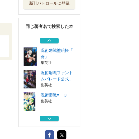
新刊パトロールに登録
呪術廻戦≡ ２
集英社
同じ著者名で検索した本
呪術廻戦≡ １
集英社
校
呪術廻戦塗絵帳「
蒼」
集英社
呪術廻戦ファント
ムパレード公式...
集英社
呪術廻戦≡ ３
集英社
呪術廻戦≡ ２
集英社