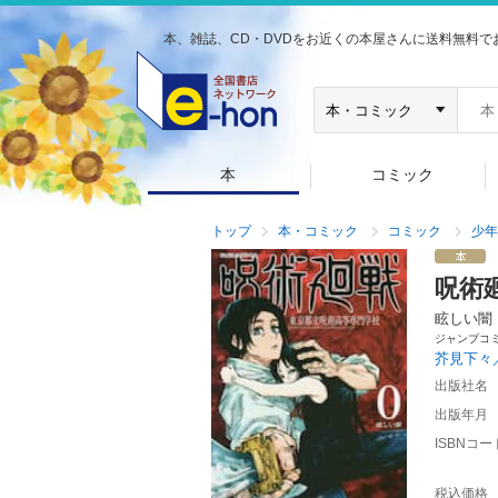
本、雑誌、CD・DVDをお近くの本屋さんに送料無料で
本
コミック
トップ
本・コミック
コミック
少年
呪術
眩しい闇
ジャンプコ
芥見下々
出版社名
出版年月
ISBNコー
税込価格