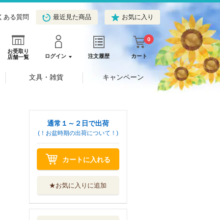
くある質問
最近見た商品
お気に入り
0
お受取り
ログイン
注文履歴
カート
店舗一覧
文具・雑貨
キャンペーン
通常１～２日で出荷
(！お盆時期の出荷について！)
カートに入れる
★お気に入りに追加
呪術廻戦≡ ３
集英社