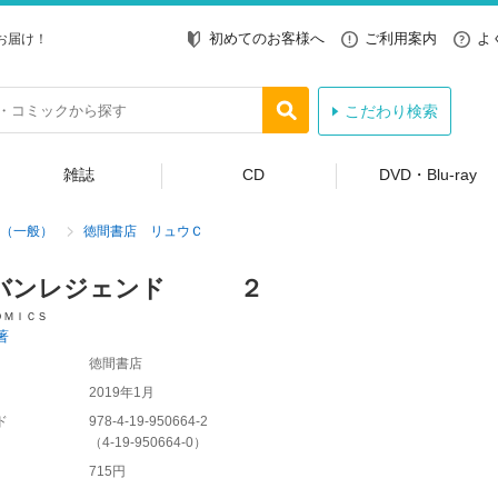
初めてのお客様へ
ご利用案内
よ
お届け！
こだわり検索
雑誌
CD
DVD・Blu-ray
（一般）
徳間書店 リュウＣ
バンレジェンド ２
ＯＭＩＣＳ
著
徳間書店
2019年1月
ド
978-4-19-950664-2
（
4-19-950664-0
）
715円