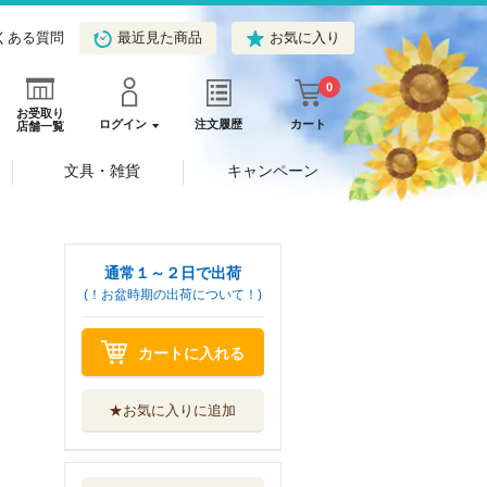
くある質問
最近見た商品
お気に入り
0
お受取り
ログイン
注文履歴
カート
店舗一覧
文具・雑貨
キャンペーン
通常１～２日で出荷
(！お盆時期の出荷について！)
カートに入れる
★お気に入りに追加