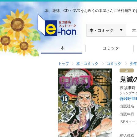
本、雑誌、CD・DVDをお近くの本屋さんに送料無料で
本
コミック
トップ
本・コミック
コミック
少年
鬼滅
彼は誰時
ジャンプコ
吾峠呼世
出版社名
出版年月
ISBNコー
税込価格