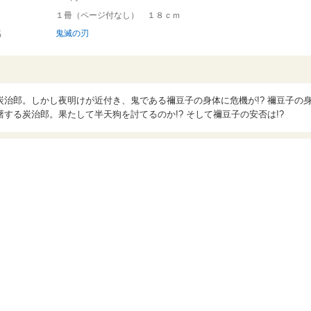
１冊（ページ付なし） １８ｃｍ
名
鬼滅の刃
治郎。しかし夜明けが近付き、鬼である禰豆子の身体に危機が!? 禰豆子の
する炭治郎。果たして半天狗を討てるのか!? そして禰豆子の安否は!?