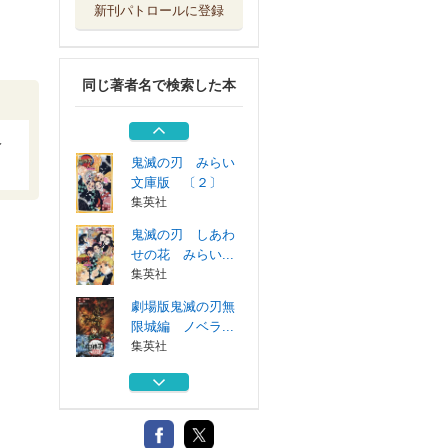
新刊パトロールに登録
鬼滅の刃塗絵帳－
紫－
集英社
同じ著者名で検索した本
アニメ「鬼滅の刃
」イラスト記録...
集英社
身
鬼滅の刃 みらい
文庫版 〔２〕
集英社
鬼滅の刃 しあわ
せの花 みらい...
集英社
劇場版鬼滅の刃無
限城編 ノベラ...
集英社
鬼滅の刃塗絵帳－
紫－
集英社