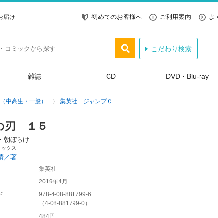
初めてのお客様へ
ご利用案内
よ
お届け！
こだわり検索
雑誌
CD
DVD・Blu-ray
（中高生・一般）
集英社 ジャンプＣ
の刃 １５
・朝ぼらけ
ミックス
晴／著
集英社
2019年4月
ド
978-4-08-881799-6
（
4-08-881799-0
）
484円