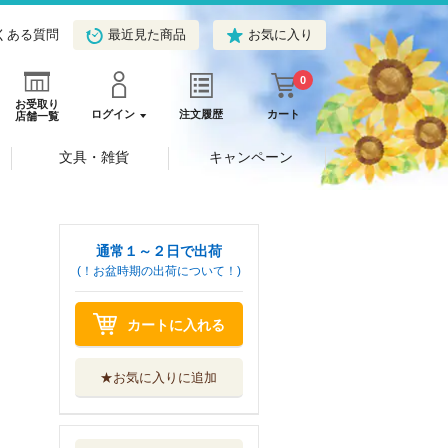
くある質問
最近見た商品
お気に入り
0
お受取り
ログイン
注文履歴
カート
店舗一覧
文具・雑貨
キャンペーン
通常１～２日で出荷
(！お盆時期の出荷について！)
カートに入れる
★お気に入りに追加
劇場版鬼滅の刃無
限城編 ノベラ...
集英社