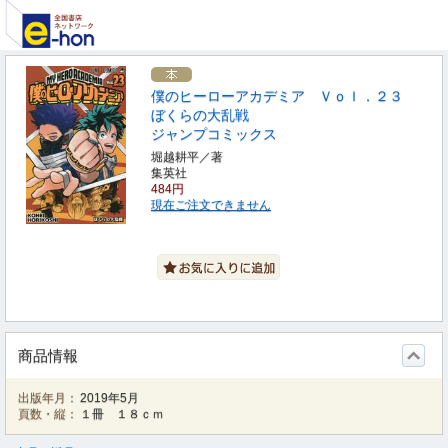
僕のヒーローアカデミア Ｖｏｌ．２３
ぼくらの大乱戦
ジャンプコミックス
堀越耕平／著
集英社
484円
現在ご注文できません
商品情報
出版年月：
2019年5月
頁数・縦：
１冊 １８ｃｍ