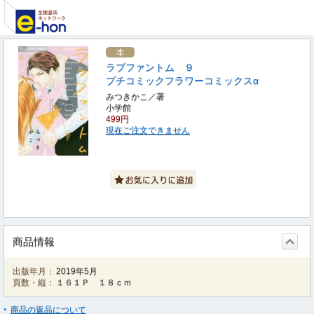
ラブファントム ９
プチコミックフラワーコミックスα
みつきかこ／著
小学館
499円
現在ご注文できません
商品情報
出版年月：
2019年5月
頁数・縦：
１６１Ｐ １８ｃｍ
商品の返品について