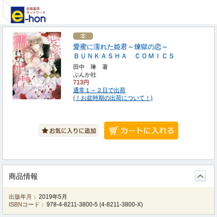
愛蜜に濡れた姫君～煉獄の恋～
ＢＵＮＫＡＳＨＡ ＣＯＭＩＣＳ
田中 琳 著
ぶんか社
713円
通常１～２日で出荷
(！お盆時期の出荷について！)
商品情報
出版年月：
2019年5月
ISBNコード：
978-4-8211-3800-5
(
4-8211-3800-X
)