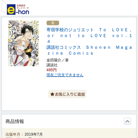
寄宿学校のジュリエット Ｔｏ ＬＯＶＥ，
ｏｒ ｎｏｔ ｔｏ ＬＯＶＥ ｖｏｌ．１
４
講談社コミックス Ｓｈｏｎｅｎ Ｍａｇａ
ｚｉｎｅ Ｃｏｍｉｃｓ
金田陽介／著
講談社
495円
現在ご注文できません
商品情報
出版年月：
2019年7月