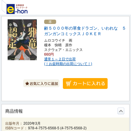
齢５０００年の草食ドラゴン、いわれな ５
ガンガンコミックスＪＯＫＥＲ
ムロコウイチ 画
榎本 快晴 原作
スクウェア・エニックス
660円
通常１～２日で出荷
(！お盆時期の出荷について！)
商品情報
出版年月：
2020年3月
ISBNコード：
978-4-7575-6568-5
(
4-7575-6568-2
)