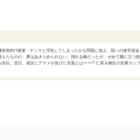
棲前契約!?後輩・テンマと浮気してしまったかも問題に加え、院への進学資金
替えたものの、夢はあきらめられない。揺れる椿だったが、せめて隣に立つ彼
告白。翌日、彼女にアヤメが告げた言葉とはーー!? 仁英＆桐生の先輩カッ