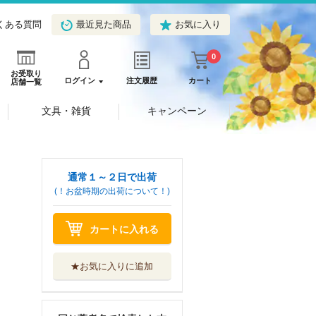
くある質問
最近見た商品
お気に入り
0
お受取り
ログイン
注文履歴
カート
店舗一覧
文具・雑貨
キャンペーン
通常１～２日で出荷
(！お盆時期の出荷について！)
アヤメくんののん
カートに入れる
びり肉食日誌 ...
祥伝社
★お気に入りに追加
アヤメくんののん
びり肉食日誌 ...
祥伝社