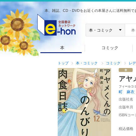
本、雑誌、CD・DVDをお近くの本屋さんに送料無料で
本
コミック
トップ
本・コミック
コミック
レデ
アヤ
フィールコ
町 麻衣
出版社名
出版年月
ISBNコー
税込価格