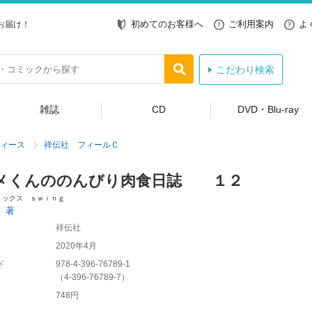
初めてのお客様へ
ご利用案内
よ
お届け！
こだわり検索
雑誌
CD
DVD・Blu-ray
ィース
祥伝社 フィールＣ
メくんののんびり肉食日誌 １２
ミックス ｓｗｉｎｇ
 著
祥伝社
2020年4月
ド
978-4-396-76789-1
（
4-396-76789-7
）
748円