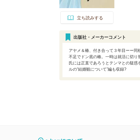
立ち読みする
出版社・メーカーコメント
アヤメ＆椿、付き合って３年目ーー同
不足でドン底の椿。一時は就活に切り
氏には正直であろうとテンマとの疑惑を
ルの“結婚観について”編も収録?