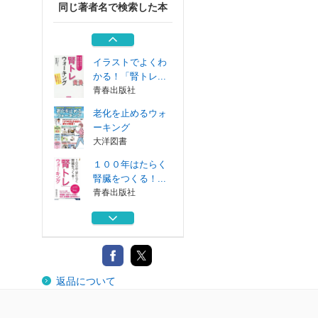
同じ著者名で検索した本
老化は予防できる
、治療できる ...
ワニ・プラス
イラストでよくわ
かる！「腎トレ...
青春出版社
老化を止めるウォ
ーキング
大洋図書
１００年はたらく
腎臓をつくる！...
青春出版社
ハーバード＆ソル
ボンヌ大学ドク...
徳間書店
老化は予防できる
返品について
、治療できる ...
ワニ・プラス
イラストでよくわ