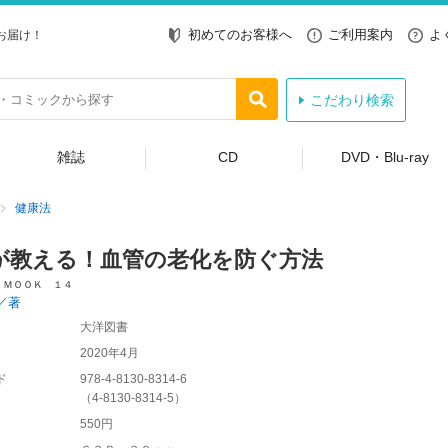
初めてのお客様へ
ご利用案内
よ
お届け！
こだわり検索
雑誌
CD
DVD・Blu-ray
健康法
が教える！血管の老化を防ぐ方法
 ＭＯＯＫ １４
／著
大洋図書
2020年4月
ド
978-4-8130-8314-6
（
4-8130-8314-5
）
550円