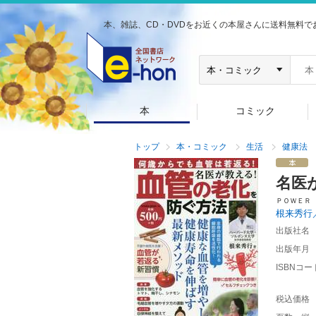
本、雑誌、CD・DVDをお近くの本屋さんに送料無料で
本
コミック
トップ
本・コミック
生活
健康法
名医
ＰＯＷＥＲ
根来秀行
出版社名
出版年月
ISBNコー
税込価格