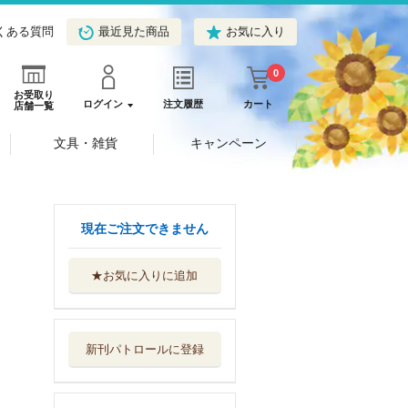
くある質問
最近見た商品
お気に入り
0
お受取り
ログイン
注文履歴
カート
店舗一覧
文具・雑貨
キャンペーン
現在ご注文できません
★お気に入りに追加
１００年はたらく
腎臓をつくる！...
青春出版社
新刊パトロールに登録
ハーバード＆ソル
ボンヌ大学ドク...
徳間書店