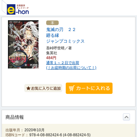
鬼滅の刃 ２２
廻る縁
ジャンプコミックス
吾峠呼世晴／著
集英社
484円
通常１～２日で出荷
(！お盆時期の出荷について！)
商品情報
出版年月：
2020年10月
ISBNコード：
978-4-08-882424-6
(
4-08-882424-5
)