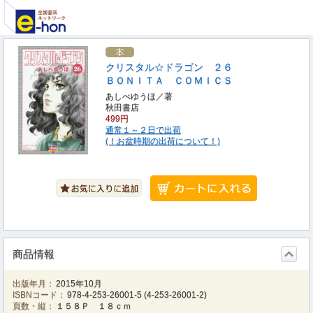
クリスタル☆ドラゴン ２６
ＢＯＮＩＴＡ ＣＯＭＩＣＳ
あしべゆうほ／著
秋田書店
499円
通常１～２日で出荷
(！お盆時期の出荷について！)
商品情報
出版年月：
2015年10月
ISBNコード：
978-4-253-26001-5
(
4-253-26001-2
)
頁数・縦：
１５８Ｐ １８ｃｍ