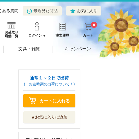
くある質問
最近見た商品
お気に入り
0
お受取り
ログイン
注文履歴
カート
店舗一覧
文具・雑貨
キャンペーン
通常１～２日で出荷
(！お盆時期の出荷について！)
灰かぶりコンプレ
カートに入れる
ックス ５
大洋図書
★お気に入りに追加
京極家の初夜
大洋図書