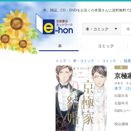
本、雑誌、CD・DVDをお近くの本屋さんに送料無料で
本
コミック
トップ
本・コミック
コミック
耽美
京極
Ｈ＆Ｃ Ｃ
木下 け
出版社名
出版年月
ISBNコー
税込価格