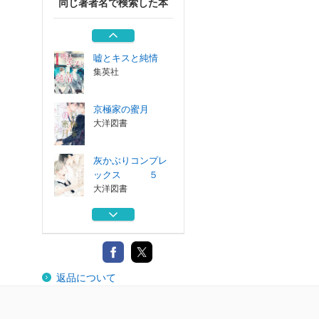
同じ著者名で検索した本
灰かぶりコンプレ
ックス ４
大洋図書
嘘とキスと純情
集英社
京極家の蜜月
大洋図書
灰かぶりコンプレ
ックス ５
大洋図書
京極家の初夜
大洋図書
灰かぶりコンプレ
返品について
ックス ４
大洋図書
嘘とキスと純情