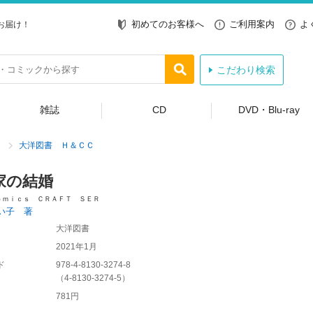
初めてのお客様へ
ご利用案内
よ
お届け！
こだわり検索
雑誌
CD
DVD・Blu-ray
大洋図書 Ｈ＆ＣＣ
家の結婚
ｏｍｉｃｓ ＣＲＡＦＴ ＳＥＲ
い子 著
大洋図書
2021年1月
ド
978-4-8130-3274-8
（
4-8130-3274-5
）
781円