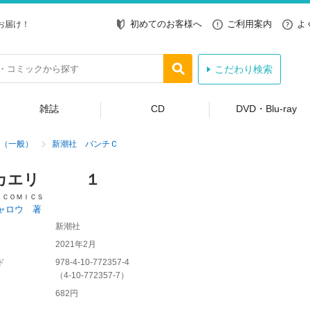
初めてのお客様へ
ご利用案内
よ
お届け！
こだわり検索
雑誌
CD
DVD・Blu-ray
（一般）
新潮社 バンチＣ
ニカエリ １
 ＣＯＭＩＣＳ
ャロウ 著
新潮社
2021年2月
ド
978-4-10-772357-4
（
4-10-772357-7
）
682円