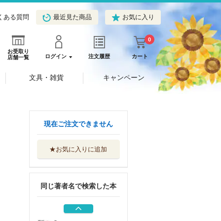
くある質問
最近見た商品
お気に入り
0
お受取り
ログイン
注文履歴
カート
店舗一覧
文具・雑貨
キャンペーン
俺は助産師
現在ご注文できません
ＫＡＤＯＫＡＷＡ
★お気に入りに追加
先生のやさしい殺
し方 ６
スクウェア・エ...
同じ著者名で検索した本
先生のやさしい殺
し方 ５
スクウェア・エ...