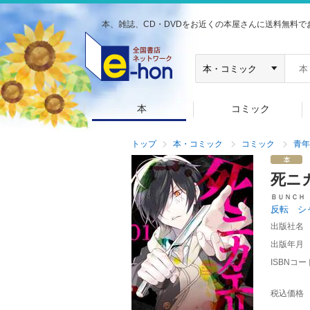
本、雑誌、CD・DVDをお近くの本屋さんに送料無料で
本
コミック
トップ
本・コミック
コミック
青年
死
ＢＵＮＣＨ
反転 シ
出版社名
出版年月
ISBNコー
税込価格