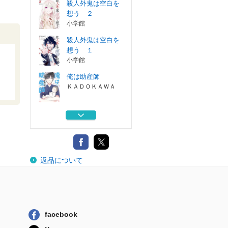
殺人外鬼は空白を
想う ２
小学館
殺人外鬼は空白を
想う １
小学館
俺は助産師
ＫＡＤＯＫＡＷＡ
先生のやさしい殺
し方 ６
スクウェア・エ...
先生のやさしい殺
返品について
し方 ５
スクウェア・エ...
殺人外鬼は空白を
想う ２
小学館
facebook
殺人外鬼は空白を