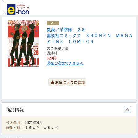
炎炎ノ消防隊 ２８
講談社コミックス ＳＨＯＮＥＮ ＭＡＧＡ
ＺＩＮＥ ＣＯＭＩＣＳ
大久保篤／著
講談社
528円
現在ご注文できません
商品情報
出版年月：
2021年4月
頁数・縦：
１９１Ｐ １８ｃｍ