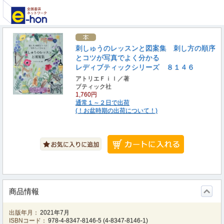
刺しゅうのレッスンと図案集 刺し方の順序
とコツが写真でよく分かる
レディブティックシリーズ ８１４６
アトリエＦｉｌ／著
ブティック社
1,760円
通常１～２日で出荷
(！お盆時期の出荷について！)
商品情報
出版年月：
2021年7月
ISBNコード：
978-4-8347-8146-5
(
4-8347-8146-1
)