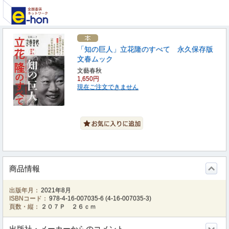
「知の巨人」立花隆のすべて 永久保存版
文春ムック
文藝春秋
1,650円
現在ご注文できません
商品情報
出版年月：
2021年8月
ISBNコード：
978-4-16-007035-6
(
4-16-007035-3
)
頁数・縦：
２０７Ｐ ２６ｃｍ
出版社・メーカーからのコメント